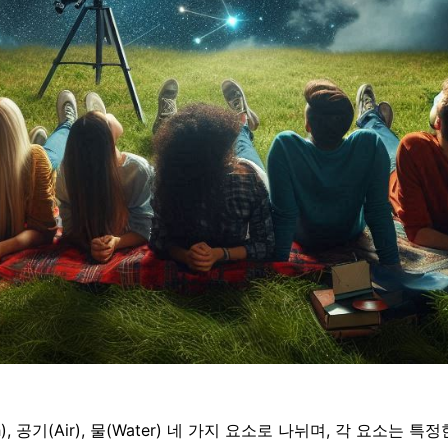
rth), 공기(Air), 물(Water) 네 가지 요소로 나뉘며, 각 요소는